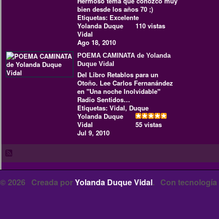
Hermoso tema que conozco muy
bien desde los años 70 ;)
Etiquetas:
Excelente
Yolanda Duque
110 vistas
Vidal
Ago 18, 2010
POEMA CAMINATA de Yolanda
Duque Vidal
Del Libro Retablos para un
Otoño. Lee Carlos Fernanández
en "Una noche Inolvidable"
Radio Sentidos…
Etiquetas:
Vidal
,
Duque
Yolanda Duque
Vidal
55 vistas
Jul 9, 2010
© 2026 Creada por
Yolanda Duque Vidal
. Con tecnología