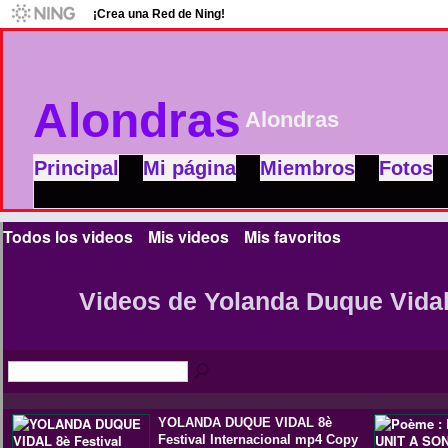
¡Crea una Red de Ning!
Alondras
Alondras
Principal
Mi página
Miembros
Fotos
Todos los videos
Mis videos
Mis favoritos
Videos de Yolanda Duque Vida
YOLANDA DUQUE VIDAL 8è
Festival Internacional mp4 Copy