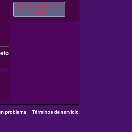
¡Crea una Red de
Ning! »
eto
un problema
|
Términos de servicio