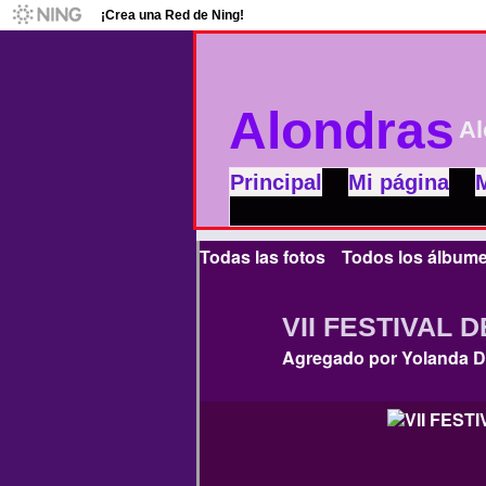
¡Crea una Red de Ning!
Alondras
Al
Principal
Mi página
Todas las fotos
Todos los álbum
VII FESTIVAL DE
Agregado por
Yolanda D