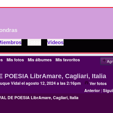
ondras
Miembros
Fotos
Vídeos
es
Mis fotos
Mis álbumes
Mis favoritos
Agr
 POESIA LibrAmare, Cagliari, Italia
uque Vidal
el agosto 12, 2024 a las 2:16pm
Ver fotos
Anterior
|
Sigui