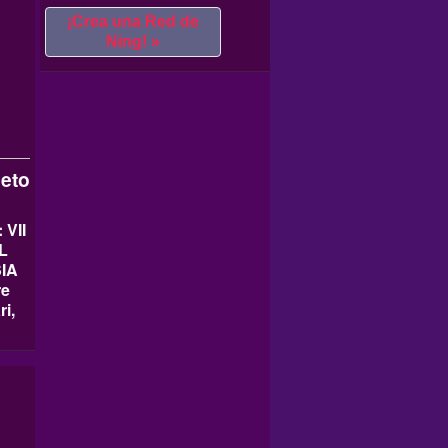
¡Crea una Red de
Ning! »
eto
:
VII
L
IA
re
ri,