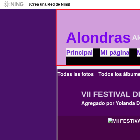
¡Crea una Red de Ning!
Alondras
Al
Principal
Mi página
Todas las fotos
Todos los álbum
VII FESTIVAL DE
Agregado por
Yolanda D