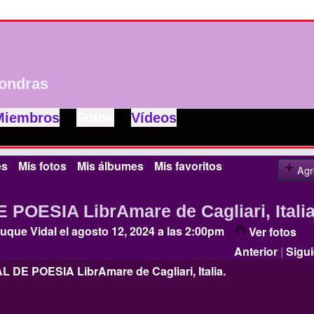
ondras
Miembros
Fotos
Vídeos
es
Mis fotos
Mis álbumes
Mis favoritos
Agr
 POESIA LibrAmare de Cagliari, Italia
uque Vidal
el agosto 12, 2024 a las 2:00pm
Ver fotos
Anterior
|
Sigui